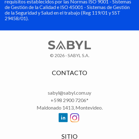
requisitos establecidos por las Normas ISO 9001 - Sistemas
de Gestión de la Calidad e ISO 45001 - Sistemas de Gestión
de la Seguridad y Salud en el trabajo (Reg 119/01 y SST
29458/01).
© 2026 · SABYL S.A.
CONTACTO
sabyl@sabyl.com.uy
+598 2900 7206*
Maldonado 1413, Montevideo.
SABYL en Linkedin
SABYL en Instagram
SITIO